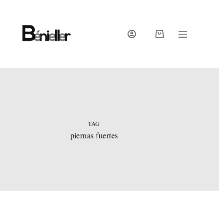
Skip
to
content
SHOPPING
CART
TAG
piernas fuertes