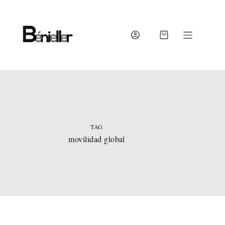
Skip
to
content
SHOPPING
CART
TAG
movilidad global