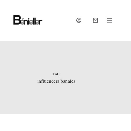
Skip
to
content
SHOPPING
CART
TAG
influencers banales