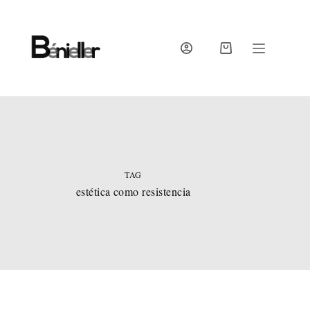
Skip
to
content
SHOPPING
CART
TAG
estética como resistencia